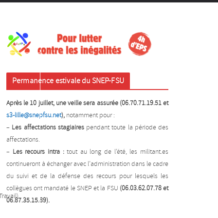
Permanence estivale du SNEP-FSU
Après le 10 juillet, une veille sera assurée (06.70.71.19.51 et
s3-lille@snepfsu.net
),
notamment pour :
–
Les affectations stagiaires
pendant toute la période des
affectations.
–
Les recours intra :
tout au long de l’été, les militant.es
continueront à échanger avec l’administration dans le cadre
du suivi et de la défense des recours pour lesquels les
collègues ont mandaté le SNEP et la FSU
(06.03.62.07.78 et
ravail)
06.87.35.15.89).