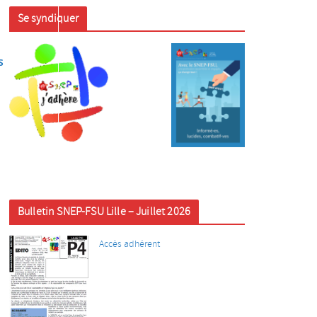
Se syndiquer
s
Bulletin SNEP-FSU Lille – Juillet 2026
Accès adhérent