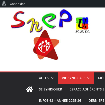
À
Connexion
Passer
propos
au
de
contenu
WordPress
ACTUS
VIE SYNDICALE
MÉT
SE SYNDIQUER
ESPACE ADHÉRENTS S
INFOS 62 – ANNÉE 2025-26
DERNIÈRE